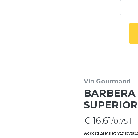
Vin Gourmand
BARBERA D
SUPERIOR
€ 16,61
/0,75 l.
Accord Mets et Vins:
viand