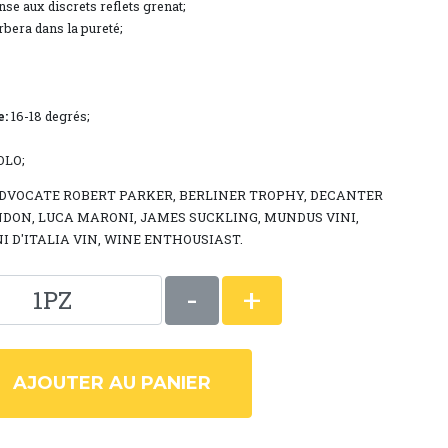
se aux discrets reflets grenat;
bera dans la pureté;
e:
16-18 degrés;
OLO;
WINE ADVOCATE ROBERT PARKER, BERLINER TROPHY, DECANTER
ON, LUCA MARONI, JAMES SUCKLING, MUNDUS VINI,
NI D'ITALIA VIN, WINE ENTHOUSIAST.
-
+
1PZ
AJOUTER AU PANIER