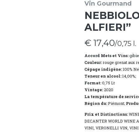
Vin Gourmand
NEBBIOLO 
ALFIERI”
€ 17,40
/0,75 l.
Accord Mets et Vins:
gibie
Couleur:
rouge grenat aux re
Cépage indigène:
100% Neb
Teneur en alcool:
14,00%;
Format:
0,75 Lt
Vintage:
2020
La température de servic
Région du:
Piémont;
Produ
Prix ​​et Distinctions:
WINE
DECANTER WORLD WINE A
VINI, VERONELLI VIN, VIN