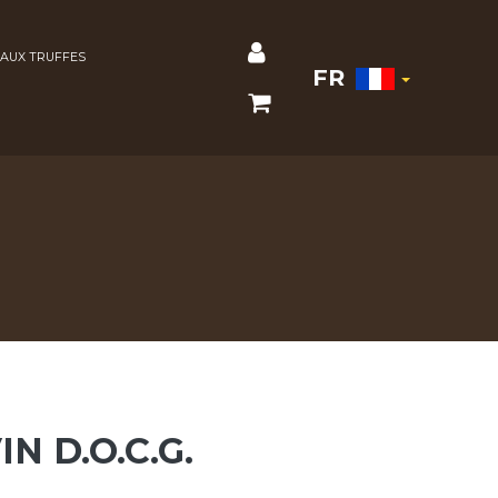
AUX TRUFFES
FR
N D.O.C.G.