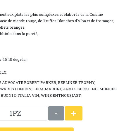
ent aux plats les plus complexes et élaborés de la Cuisine
 base de viande rouge, de Truffes Blanches d'Alba et de fromages;
flets orangés;
biolo dans la pureté;
e:
16-18 degrés;
OLO;
 ADVOCATE ROBERT PARKER, BERLINER TROPHY,
WARDS LONDON, LUCA MARONI, JAMES SUCKLING, MUNDUS
I BUONI D'ITALIA VIN, WINE ENTHOUSIAST.
-
+
1PZ