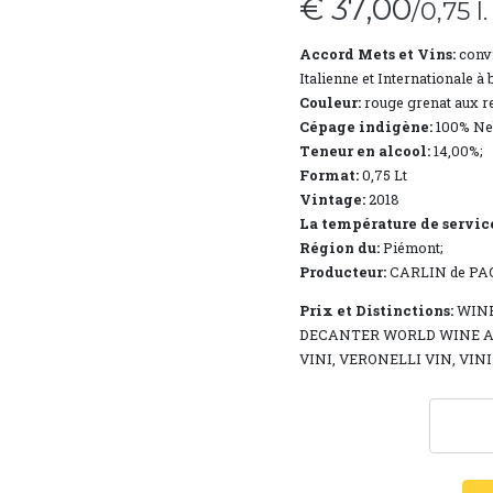
€ 37,00
/0,75 l.
Accord Mets et Vins:
convi
Italienne et Internationale à
Couleur:
rouge grenat aux re
Cépage indigène:
100% Neb
Teneur en alcool:
14,00%;
Format:
0,75 Lt
Vintage:
2018
La température de servic
Région du:
Piémont;
Producteur:
CARLIN de PA
Prix ​​et Distinctions:
WINE
DECANTER WORLD WINE A
VINI, VERONELLI VIN, VIN