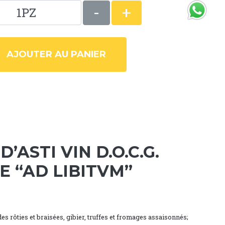
-
+
1PZ
Ti servono info? Chiamaci su WhatsApp
AJOUTER AU PANIER
’ASTI VIN D.O.C.G.
E “AD LIBITVM”
es rôties et braisées, gibier, truffes et fromages assaisonnés;