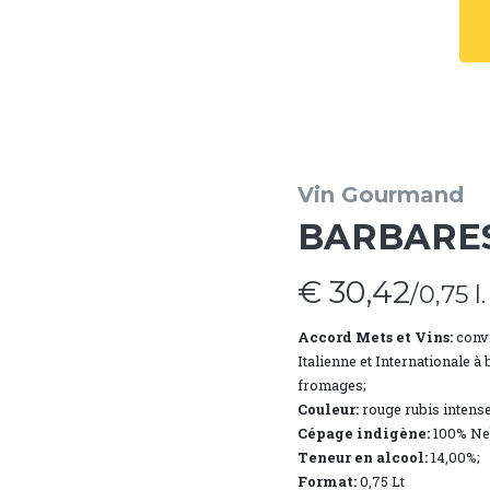
Vin Gourmand
BARBARESC
€ 30,42
/0,75 l.
Accord Mets et Vins:
convi
Italienne et Internationale à
fromages;
Couleur:
rouge rubis intense
Cépage indigène:
100% Neb
Teneur en alcool:
14,00%;
Format:
0,75 Lt