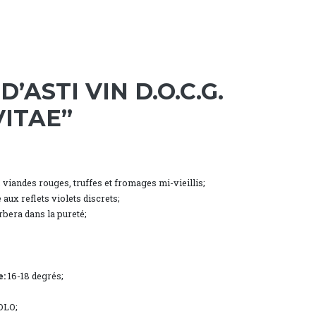
’ASTI VIN D.O.C.G.
VITAE”
, viandes rouges, truffes et fromages mi-vieillis;
aux reflets violets discrets;
bera dans la pureté;
e:
16-18 degrés;
OLO;