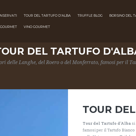
ONSERVATI
TOUR DEL TARTUFO D'ALBA
TRUFFLE BLOG
BORSINO DEL 
 GOURMET
VINO GOURMET
TOUR DEL TARTUFO D'ALB
ori delle Langhe, del Roero o del Monferrato, famosi per il Ta
TOUR DEL
Tour del Tartufo d'Alba
si
famosi per il Tartufo Bianco 