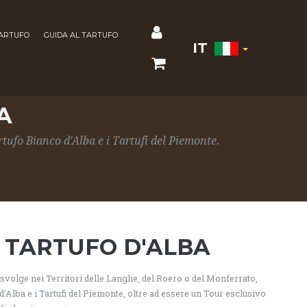
TARTUFO
GUIDA AL TARTUFO
IT
A
rtufo Bianco d'Alba e i Tartufi del Piemonte.
 TARTUFO D'ALBA
 svolge nei Territori delle Langhe, del Roero o del Monferrato,
d'Alba e i Tartufi del Piemonte, oltre ad essere un Tour esclusivo