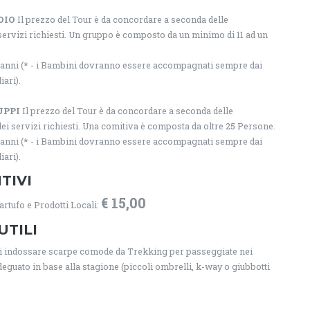
DIO
Il prezzo del Tour è da concordare a seconda delle
servizi richiesti. Un gruppo è composto da un minimo di 11 ad un
11 anni (* - i Bambini dovranno essere accompagnati sempre dai
iari).
UPPI
Il prezzo del Tour è da concordare a seconda delle
ei servizi richiesti. Una comitiva è composta da oltre 25 Persone.
11 anni (* - i Bambini dovranno essere accompagnati sempre dai
iari).
TIVI
€ 15,00
artufo e Prodotti Locali:
UTILI
 di indossare scarpe comode da Trekking per passeggiate nei
eguato in base alla stagione (piccoli ombrelli, k-way o giubbotti