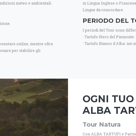
ndizioni meteo e ambientali.
in Lingua Inglese o Francese
Lingue da concordare.
PERIODO DEL 
zione.
I periodi del Tour sono differe
· Tartufo Nero del Piemonte: q
· Tartufo Bianco d´Alba: nei
renotare online, mentre oltre
onare per stabilire gli
OGNI TUO 
ALBA TAR
Tour Natura
Con ALBA TARTUFI e Partners