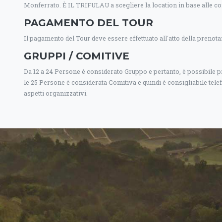
Monferrato. È IL TRIFULAU a scegliere la location in base alle co
PAGAMENTO DEL TOUR
Il pagamento del Tour deve essere effettuato all´atto della prenota
GRUPPI / COMITIVE
Da 12 a 24 Persone è considerato Gruppo e pertanto, è possibile p
le 25 Persone è considerata Comitiva e quindi è consigliabile telef
aspetti organizzativi.