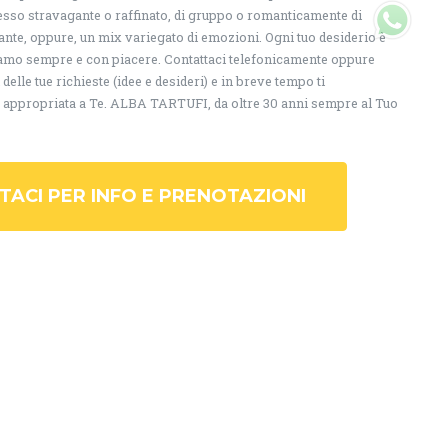
 esso stravagante o raffinato, di gruppo o romanticamente di
Ti servono info? Chiamaci su
ante, oppure, un mix variegato di emozioni. Ogni tuo desiderio è
WhatsApp
iamo sempre e con piacere. Contattaci telefonicamente oppure
elle tue richieste (idee e desideri) e in breve tempo ti
 appropriata a Te. ALBA TARTUFI, da oltre 30 anni sempre al Tuo
ACI PER INFO E PRENOTAZIONI