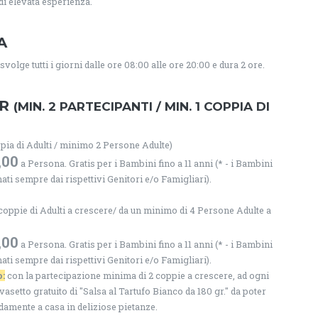
di elevata esperienza.
A
svolge tutti i giorni dalle ore 08:00 alle ore 20:00 e dura 2 ore.
UR
(MIN. 2 PARTECIPANTI / MIN. 1 COPPIA DI
pia di Adulti / minimo 2 Persone Adulte)
,00
a Persona. Gratis per i Bambini fino a 11 anni (* - i Bambini
 sempre dai rispettivi Genitori e/o Famigliari).
coppie di Adulti a crescere/ da un minimo di 4 Persone Adulte a
,00
a Persona. Gratis per i Bambini fino a 11 anni (* - i Bambini
 sempre dai rispettivi Genitori e/o Famigliari).
:
con la partecipazione minima di 2 coppie a crescere, ad ogni
setto gratuito di "Salsa al Tartufo Bianco da 180 gr." da poter
amente a casa in deliziose pietanze.