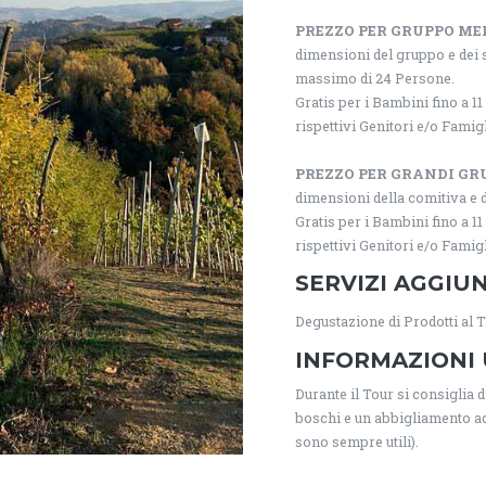
PREZZO PER GRUPPO ME
dimensioni del gruppo e dei 
massimo di 24 Persone.
Gratis per i Bambini fino a 
rispettivi Genitori e/o Famigl
PREZZO PER GRANDI GR
dimensioni della comitiva e d
Gratis per i Bambini fino a 
rispettivi Genitori e/o Famigl
SERVIZI AGGIUN
Degustazione di Prodotti al T
INFORMAZIONI 
Durante il Tour si consiglia
boschi e un abbigliamento ad
sono sempre utili).