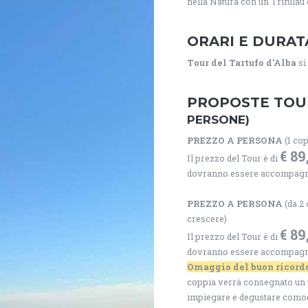
nella Natura con un Trifulau 
ORARI E DURAT
Tour del Tartufo d'Alba
si 
PROPOSTE TO
PERSONE)
PREZZO A PERSONA
(1 cop
€ 89
Il prezzo del Tour è di
dovranno essere accompagnati
PREZZO A PERSONA
(da 2 
crescere)
€ 89
Il prezzo del Tour è di
dovranno essere accompagnati
Omaggio del buon ricordo
coppia verrà consegnato un va
impiegare e degustare comod